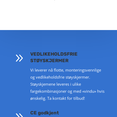
9
VEDLIKEHOLDSFRIE
STØYSKJERMER
Vi leverer nå flotte, monteringsvennlige
og vedlikeholdsfrie støyskjermer.
Støyskjemene leveres i ulike
fargekombinasjoner og med «vindu» hvis
ønskelig. Ta kontakt for tilbud!
9
CE godkjent