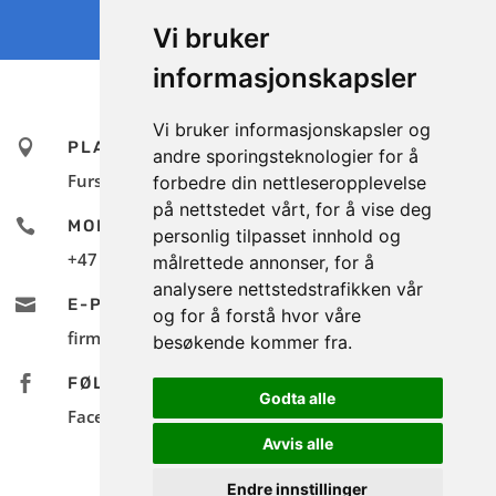
SEND MELDING
Vi bruker
informasjonskapsler
Vi bruker informasjonskapsler og

PLASSERING
andre sporingsteknologier for å
Furstål AS Industriveien 5 9062 Furuflaten
forbedre din nettleseropplevelse
på nettstedet vårt, for å vise deg

MOBIL
personlig tilpasset innhold og
+47 777 11 200
målrettede annonser, for å
analysere nettstedstrafikken vår

E-POST
og for å forstå hvor våre
firmapost@furstal.no
besøkende kommer fra.

FØLG OSS
Godta alle
Facebook
Avvis alle
Endre innstillinger